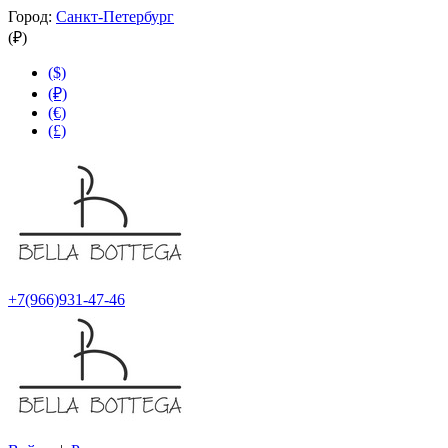
Город:
Санкт-Петербург
(₽)
($)
(₽)
(€)
(£)
+7(966)931-47-46