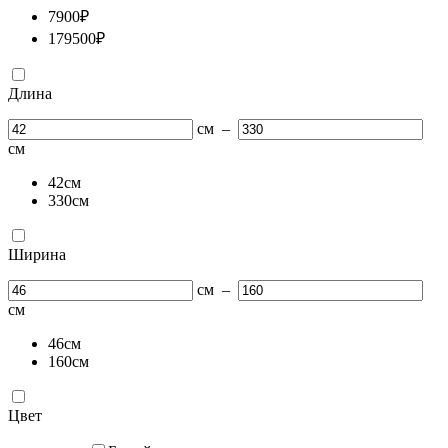
7900
₽
179500
₽
Длина
см
–
см
42
см
330
см
Ширина
см
–
см
46
см
160
см
Цвет