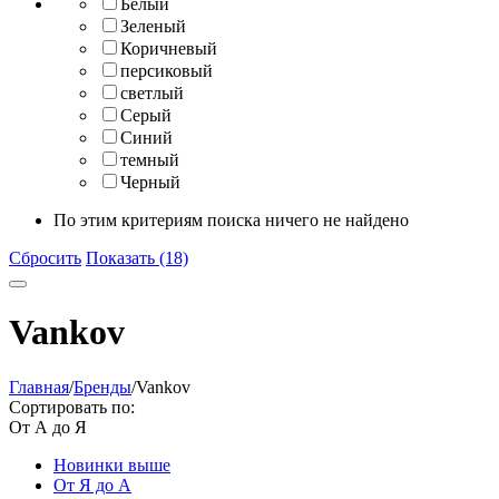
Белый
Зеленый
Коричневый
персиковый
светлый
Серый
Синий
темный
Черный
По этим критериям поиска ничего не найдено
Сбросить
Показать (18)
Vankov
Главная
/
Бренды
/
Vankov
Сортировать по:
От А до Я
Новинки выше
От Я до А