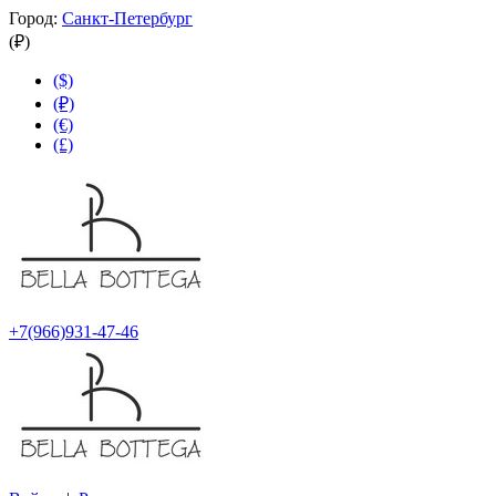
Город:
Санкт-Петербург
(₽)
($)
(₽)
(€)
(£)
+7(966)931-47-46