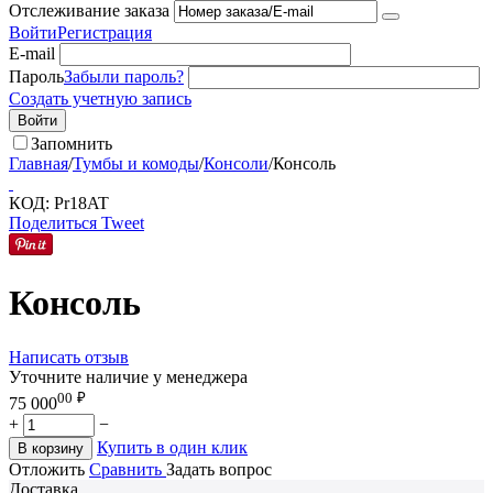
Отслеживание заказа
Войти
Регистрация
E-mail
Пароль
Забыли пароль?
Создать учетную запись
Войти
Запомнить
Главная
/
Тумбы и комоды
/
Консоли
/
Консоль
КОД:
Pr18AT
Поделиться
Tweet
Консоль
Написать отзыв
Уточните наличие у менеджера
00
₽
75 000
+
−
Купить в один клик
В корзину
Отложить
Сравнить
Задать вопрос
Доставка