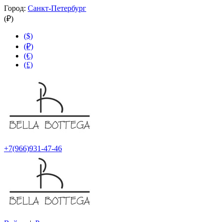
Город:
Санкт-Петербург
(₽)
($)
(₽)
(€)
(£)
+7(966)931-47-46