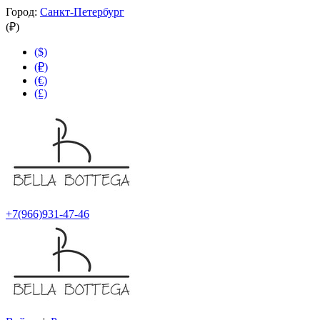
Город:
Санкт-Петербург
(₽)
($)
(₽)
(€)
(£)
+7(966)931-47-46