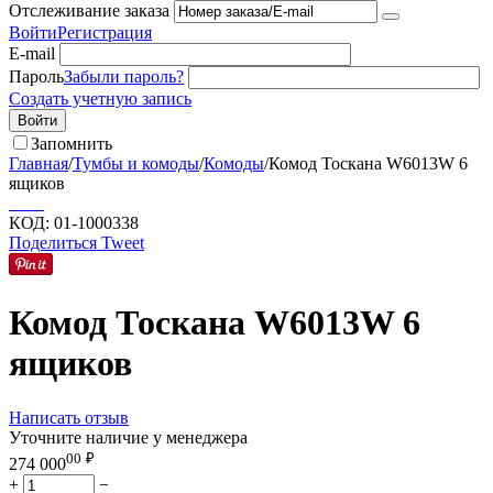
Отслеживание заказа
Войти
Регистрация
E-mail
Пароль
Забыли пароль?
Создать учетную запись
Войти
Запомнить
Главная
/
Тумбы и комоды
/
Комоды
/
Комод Тоскана W6013W 6
ящиков
КОД:
01-1000338
Поделиться
Tweet
Комод Тоскана W6013W 6
ящиков
Написать отзыв
Уточните наличие у менеджера
00
₽
274 000
+
−