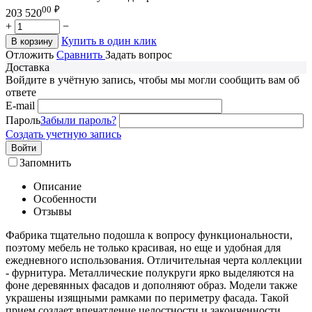
00
₽
203 520
+
−
Купить в один клик
В корзину
Отложить
Сравнить
Задать вопрос
Доставка
Войдите в учётную запись, чтобы мы могли сообщить вам об
ответе
E-mail
Пароль
Забыли пароль?
Создать учетную запись
Войти
Запомнить
Описание
Особенности
Отзывы
Фабрика тщательно подошла к вопросу функциональности,
поэтому мебель не только красивая, но еще и удобная для
ежедневного использования. Отличительная черта коллекции
- фурнитура. Металлические полукруги ярко выделяются на
фоне деревянных фасадов и дополняют образ. Модели также
украшены изящными рамками по периметру фасада. Такой
прием создает впечатление целостности и законченности