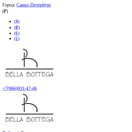
Город:
Санкт-Петербург
(₽)
($)
(₽)
(€)
(£)
+7(966)931-47-46