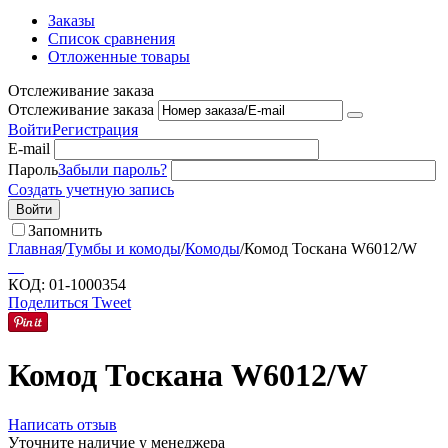
Заказы
Список сравнения
Отложенные товары
Отслеживание заказа
Отслеживание заказа
Войти
Регистрация
E-mail
Пароль
Забыли пароль?
Создать учетную запись
Войти
Запомнить
Главная
/
Тумбы и комоды
/
Комоды
/
Комод Тоскана W6012/W
КОД:
01-1000354
Поделиться
Tweet
Комод Тоскана W6012/W
Написать отзыв
Уточните наличие у менеджера