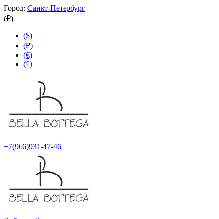
Город:
Санкт-Петербург
(₽)
($)
(₽)
(€)
(£)
+7(966)931-47-46