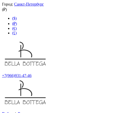
Город:
Санкт-Петербург
(₽)
($)
(₽)
(€)
(£)
+7(966)931-47-46