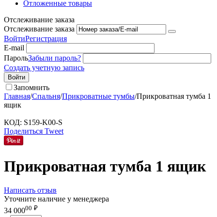
Отложенные товары
Отслеживание заказа
Отслеживание заказа
Войти
Регистрация
E-mail
Пароль
Забыли пароль?
Создать учетную запись
Войти
Запомнить
Главная
/
Спальня
/
Прикроватные тумбы
/
Прикроватная тумба 1
ящик
КОД:
S159-K00-S
Поделиться
Tweet
Прикроватная тумба 1 ящик
Написать отзыв
Уточните наличие у менеджера
00
₽
34 000