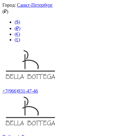
Город:
Санкт-Петербург
(₽)
($)
(₽)
(€)
(£)
+7(966)931-47-46