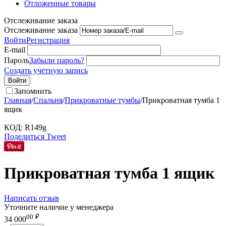
Отложенные товары
Отслеживание заказа
Отслеживание заказа
Войти
Регистрация
E-mail
Пароль
Забыли пароль?
Создать учетную запись
Войти
Запомнить
Главная
/
Спальня
/
Прикроватные тумбы
/
Прикроватная тумба 1
ящик
КОД:
R149g
Поделиться
Tweet
Прикроватная тумба 1 ящик
Написать отзыв
Уточните наличие у менеджера
00
₽
34 000