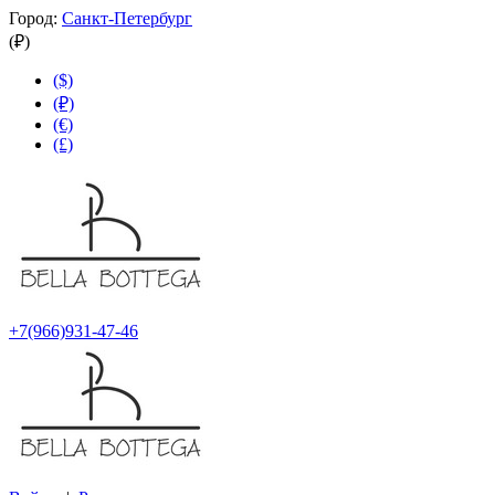
Город:
Санкт-Петербург
(₽)
($)
(₽)
(€)
(£)
+7(966)931-47-46