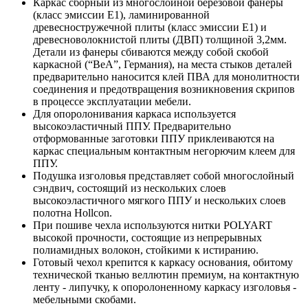
Каркас сборный из многослойной березовой фанеры
(класс эмиссии Е1), ламинированной
древесностружечной плиты (класс эмиссии Е1) и
древесноволокнистой плиты (ДВП) толщиной 3,2мм.
Детали из фанеры сбиваются между собой скобой
каркасной (“BeA”, Германия), на места стыков деталей
предварительно наносится клей ПВА для монолитности
соединения и предотвращения возникновения скрипов
в процессе эксплуатации мебели.
Для опоролонивания каркаса используется
высокоэластичный ППУ. Предварительно
отформованные заготовки ППУ приклеиваются на
каркас специальным контактным негорючим клеем для
ППУ.
Подушка изголовья представляет собой многослойный
сэндвич, состоящий из нескольких слоев
высокоэластичного мягкого ППУ и нескольких слоев
полотна Hollcon.
При пошиве чехла используются нитки POLYART
высокой прочности, состоящие из непрерывных
полиамидных волокон, стойкими к истиранию.
Готовый чехол крепится к каркасу основания, обитому
технической тканью веллютин премиум, на контактную
ленту - липучку, к опоролоненному каркасу изголовья -
мебельными скобами.