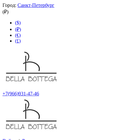
Город:
Санкт-Петербург
(₽)
($)
(₽)
(€)
(£)
+7(966)931-47-46