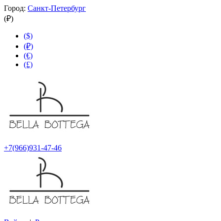
Город:
Санкт-Петербург
(₽)
($)
(₽)
(€)
(£)
+7(966)931-47-46