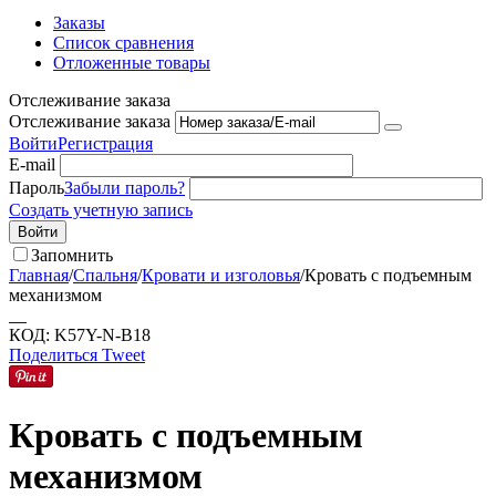
Заказы
Список сравнения
Отложенные товары
Отслеживание заказа
Отслеживание заказа
Войти
Регистрация
E-mail
Пароль
Забыли пароль?
Создать учетную запись
Войти
Запомнить
Главная
/
Спальня
/
Кровати и изголовья
/
Кровать с подъемным
механизмом
КОД:
K57Y-N-B18
Поделиться
Tweet
Кровать с подъемным
механизмом