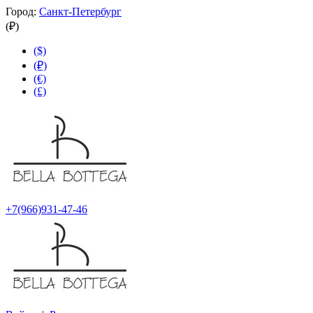
Город:
Санкт-Петербург
(₽)
($)
(₽)
(€)
(£)
+7(966)931-47-46