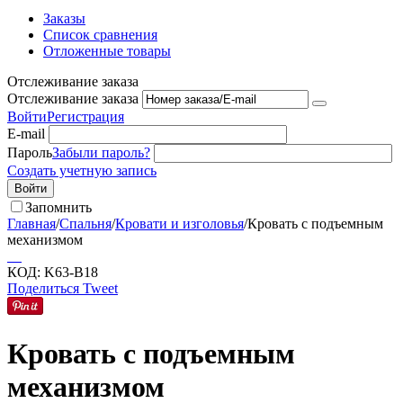
Заказы
Список сравнения
Отложенные товары
Отслеживание заказа
Отслеживание заказа
Войти
Регистрация
E-mail
Пароль
Забыли пароль?
Создать учетную запись
Войти
Запомнить
Главная
/
Спальня
/
Кровати и изголовья
/
Кровать с подъемным
механизмом
КОД:
K63-B18
Поделиться
Tweet
Кровать с подъемным
механизмом