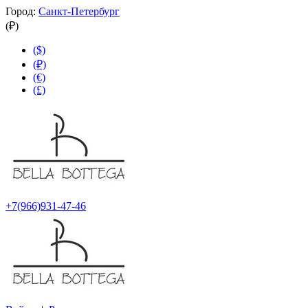
Город:
Санкт-Петербург
(₽)
($)
(₽)
(€)
(£)
+7(966)931-47-46