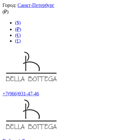
Город:
Санкт-Петербург
(₽)
($)
(₽)
(€)
(£)
+7(966)931-47-46