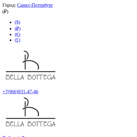
Город:
Санкт-Петербург
(₽)
($)
(₽)
(€)
(£)
+7(966)931-47-46