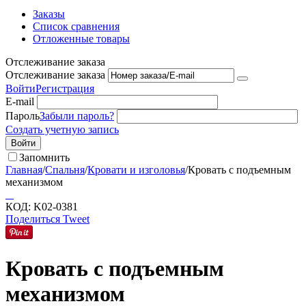
Заказы
Список сравнения
Отложенные товары
Отслеживание заказа
Отслеживание заказа
Войти
Регистрация
E-mail
Пароль
Забыли пароль?
Создать учетную запись
Войти
Запомнить
Главная
/
Спальня
/
Кровати и изголовья
/
Кровать с подъемным
механизмом
КОД:
K02-0381
Поделиться
Tweet
Кровать с подъемным
механизмом