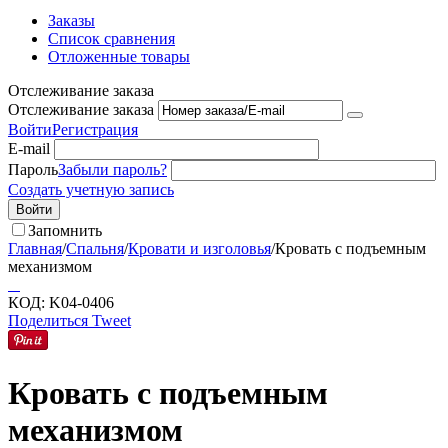
Заказы
Список сравнения
Отложенные товары
Отслеживание заказа
Отслеживание заказа
Войти
Регистрация
E-mail
Пароль
Забыли пароль?
Создать учетную запись
Войти
Запомнить
Главная
/
Спальня
/
Кровати и изголовья
/
Кровать с подъемным
механизмом
КОД:
K04-0406
Поделиться
Tweet
Кровать с подъемным
механизмом