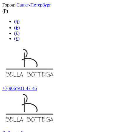
Город:
Санкт-Петербург
(₽)
($)
(₽)
(€)
(£)
+7(966)931-47-46