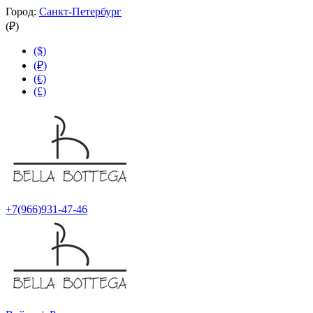
Город:
Санкт-Петербург
(₽)
($)
(₽)
(€)
(£)
+7(966)931-47-46