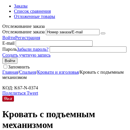
Заказы
Список сравнения
Отложенные товары
Отслеживание заказа
Отслеживание заказа
Войти
Регистрация
E-mail
Пароль
Забыли пароль?
Создать учетную запись
Войти
Запомнить
Главная
/
Спальня
/
Кровати и изголовья
/
Кровать с подъемным
механизмом
КОД:
K67-N-0374
Поделиться
Tweet
Кровать с подъемным
механизмом