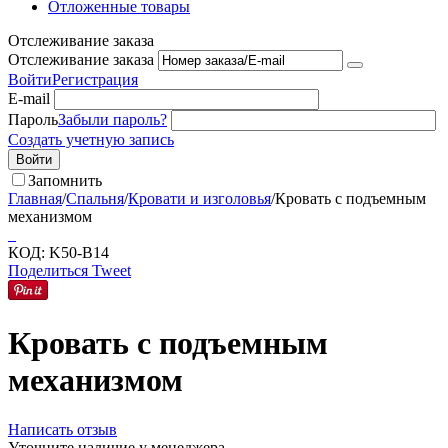
Отложенные товары
Отслеживание заказа
Отслеживание заказа
Войти
Регистрация
E-mail
Пароль
Забыли пароль?
Создать учетную запись
Войти
Запомнить
Главная
/
Спальня
/
Кровати и изголовья
/
Кровать с подъемным
механизмом
КОД:
K50-B14
Поделиться
Tweet
Кровать с подъемным
механизмом
Написать отзыв
Уточните наличие у менеджера