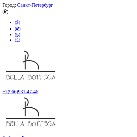
Город:
Санкт-Петербург
(₽)
($)
(₽)
(€)
(£)
+7(966)931-47-46