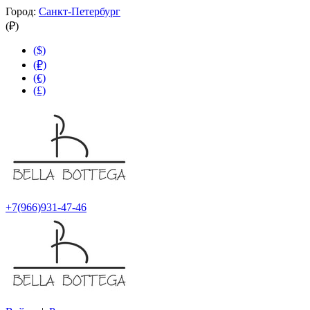
Город:
Санкт-Петербург
(₽)
($)
(₽)
(€)
(£)
+7(966)931-47-46