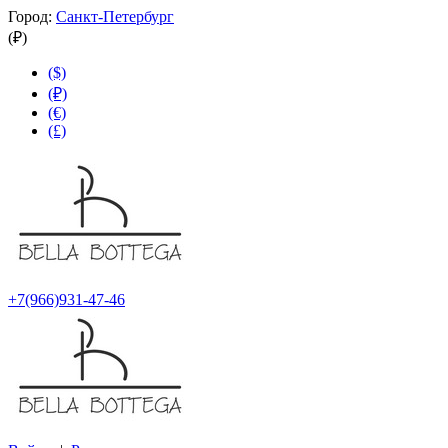
Город:
Санкт-Петербург
(₽)
($)
(₽)
(€)
(£)
+7(966)931-47-46