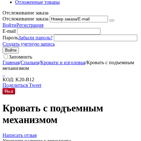
Отложенные товары
Отслеживание заказа
Отслеживание заказа
Войти
Регистрация
E-mail
Пароль
Забыли пароль?
Создать учетную запись
Войти
Запомнить
Главная
/
Спальня
/
Кровати и изголовья
/
Кровать с подъемным
механизмом
КОД:
K20-B12
Поделиться
Tweet
Кровать с подъемным
механизмом
Написать отзыв
Уточните наличие у менеджера