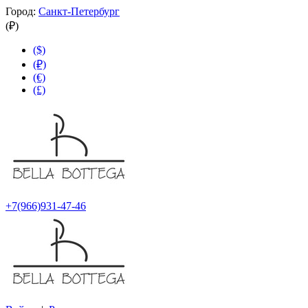
Город:
Санкт-Петербург
(₽)
($)
(₽)
(€)
(£)
+7(966)931-47-46