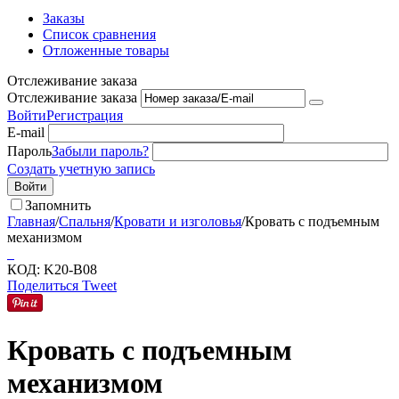
Заказы
Список сравнения
Отложенные товары
Отслеживание заказа
Отслеживание заказа
Войти
Регистрация
E-mail
Пароль
Забыли пароль?
Создать учетную запись
Войти
Запомнить
Главная
/
Спальня
/
Кровати и изголовья
/
Кровать с подъемным
механизмом
КОД:
K20-B08
Поделиться
Tweet
Кровать с подъемным
механизмом