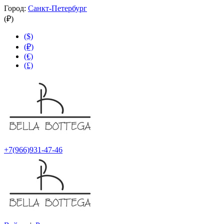
Город:
Санкт-Петербург
(₽)
($)
(₽)
(€)
(£)
+7(966)931-47-46