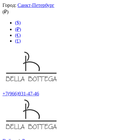
Город:
Санкт-Петербург
(₽)
($)
(₽)
(€)
(£)
+7(966)931-47-46