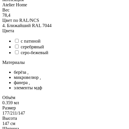
Atelier Home
Вес
78,4
Цвет по RAL/NCS
4. Ближайший RAL 7044
Цвета
с патиной
серебряный
серо-бежевый
Материалы
берёза
,
микровелюр
,
фанера
,
элементы мдф
Объём
0.359
мл
Размер
177/211/147
Высота
147
см
Ширина