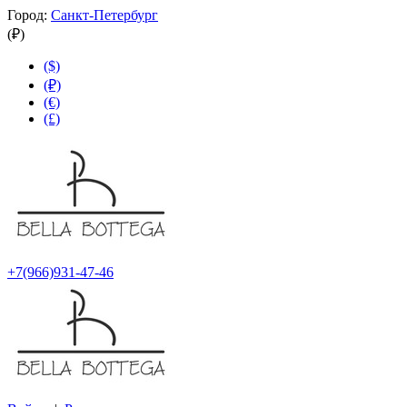
Город:
Санкт-Петербург
(₽)
($)
(₽)
(€)
(£)
+7(966)931-47-46