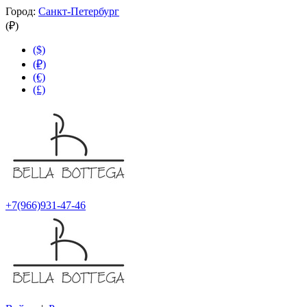
Город:
Санкт-Петербург
(₽)
($)
(₽)
(€)
(£)
+7(966)931-47-46