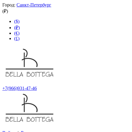
Город:
Санкт-Петербург
(₽)
($)
(₽)
(€)
(£)
+7(966)931-47-46