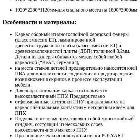
1920*2280*1120мм-для спального места на 1800*2000мм
Особенности и материалы:
Каркас сборный из многослойной березовой фанеры
(класс эмиссии Е1), ламинированной
древесностружечной плиты (класс эмиссии Е1) и
древесноволокнистой плиты (ДВП) толщиной 3,2мм.
Детали из фанеры сбиваются между собой скобой
каркасной (“
BeA
”, Германия),
на места стыков деталей предварительно наносится клей
ПВА для монолитности соединения и предотвращения
возникновения скрипов в процессе эксплуатации
мебели.
Для опоролонивания каркаса используется
высокоэластичный ППУ. Предварительно
отформованные заготовки ППУ приклеиваются на
каркас специальным контактным негорючим клеем для
ППУ.
Подушка изголовья представляет собой многослойный
сэндвич, состоящий из нескольких слоев
высокоэластичного мягкого ППУ.
При пошиве чехла используются нитки
POLYART