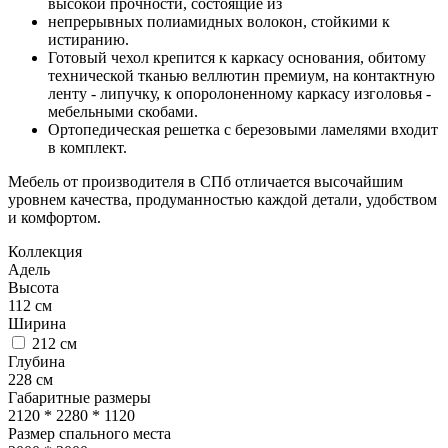
высокой прочности, состоящие из
непрерывных полиамидных волокон, стойкими к
истиранию.
Готовый чехол крепится к каркасу основания, обитому
технической тканью веллютин премиум, на контактную
ленту - липучку, к опоролоненному каркасу изголовья -
мебельными скобами.
Ортопедическая решетка с березовыми ламелями входит
в комплект.
Мебель от производителя в СПб отличается высочайшим
уровнем качества, продуманностью каждой детали, удобством
и комфортом.
Коллекция
Адель
Высота
112
см
Ширина
212
см
Глубина
228
см
Габаритные размеры
2120 * 2280 * 1120
Размер спального места