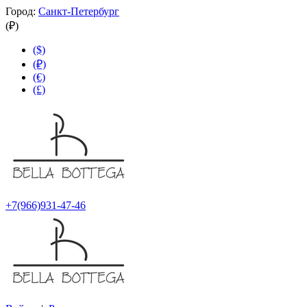
Город:
Санкт-Петербург
(₽)
($)
(₽)
(€)
(£)
+7(966)931-47-46