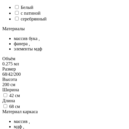
Белый
с патиной
серебрянный
Материалы
массив бука
,
фанера
,
элементы мдф
Объём
0.275
мл
Размер
68/42/200
Высота
200
см
Ширина
42
см
Длина
68
см
Материал каркаса
массив
,
мдф
,