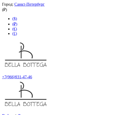
Город:
Санкт-Петербург
(₽)
($)
(₽)
(€)
(£)
+7(966)931-47-46