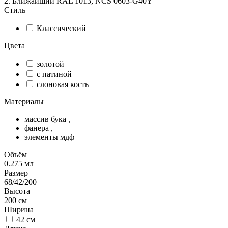
2. Ближайший RAL 1013, NCS 0603-G40Y
Стиль
Классический
Цвета
золотой
с патиной
слоновая кость
Материалы
массив бука
,
фанера
,
элементы мдф
Объём
0.275
мл
Размер
68/42/200
Высота
200
см
Ширина
42
см