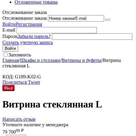
Отложенные товары
Отслеживание заказа
Отслеживание заказа
Войти
Регистрация
E-mail
Пароль
Забыли пароль?
Создать учетную запись
Войти
Запомнить
Главная
/
Шкафы и стеллажи
/
Витрины и буфеты
/
Витрина
стеклянная L
КОД:
G189-K02-G
Поделиться
Tweet
Витрина стеклянная L
Написать отзыв
Уточните наличие у менеджера
00
₽
79 700