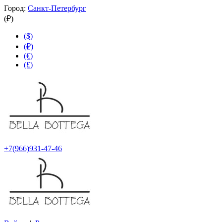
Город:
Санкт-Петербург
(₽)
($)
(₽)
(€)
(£)
+7(966)931-47-46