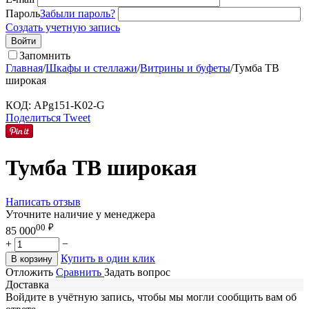
Пароль
Забыли пароль?
Создать учетную запись
Войти
Запомнить
Главная
/
Шкафы и стеллажи
/
Витрины и буфеты
/
Тумба ТВ
широкая
КОД:
APg151-K02-G
Поделиться
Tweet
Тумба ТВ широкая
Написать отзыв
Уточните наличие у менеджера
00
₽
85 000
+
−
Купить в один клик
В корзину
Отложить
Сравнить
Задать вопрос
Доставка
Войдите в учётную запись, чтобы мы могли сообщить вам об