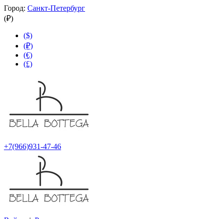
Город:
Санкт-Петербург
(₽)
($)
(₽)
(€)
(£)
+7(966)931-47-46