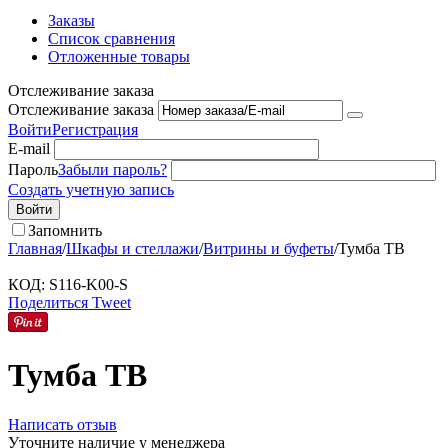
Заказы
Список сравнения
Отложенные товары
Отслеживание заказа
Отслеживание заказа
Войти
Регистрация
E-mail
Пароль
Забыли пароль?
Создать учетную запись
Войти
Запомнить
Главная
/
Шкафы и стеллажи
/
Витрины и буфеты
/
Тумба ТВ
КОД:
S116-K00-S
Поделиться
Tweet
Тумба ТВ
Написать отзыв
Уточните наличие у менеджера