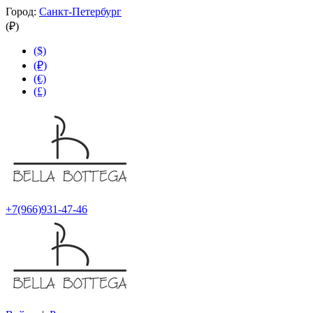
Город:
Санкт-Петербург
(₽)
($)
(₽)
(€)
(£)
+7(966)931-47-46