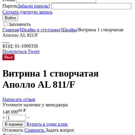
Пароль
Забыли пароль?
Создать учетную запись
Войти
Запомнить
Главная
/
Шкафы и стеллажи
/
Шкафы
/
Витрина 1 створчатая
Аполло AL 811/F
КОД:
01-1000356
Поделиться
Tweet
Витрина 1 створчатая
Аполло AL 811/F
Написать отзыв
Уточните наличие у менеджера
00
₽
148 699
+
−
Купить в один клик
В корзину
Отложить
Сравнить
Задать вопрос