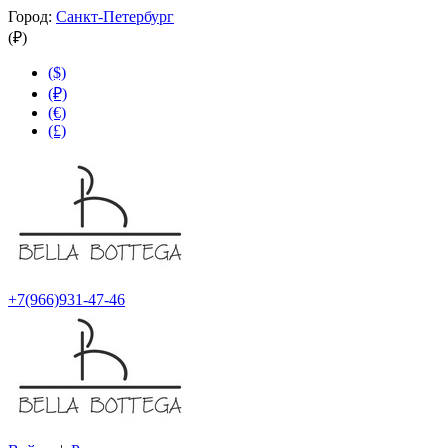
Город:
Санкт-Петербург
(₽)
($)
(₽)
(€)
(£)
+7(966)931-47-46