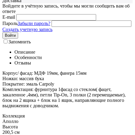
Доставка
Войдите в учётную запись, чтобы мы могли сообщить вам об
ответе
E-mail
Пароль
Забыли пароль?
Создать учетную запись
Войти
Запомнить
Описание
Особенности
Отзывы
Корпус/ фасад: МДФ 19мм, фанера 15мм
Ножки: массив бука
Покрытие: эмаль Carpoly
Комплектация: фурнитура 1фасад со стеклом( фацет,
закаленное ,4мм), петли Tip-On, 3 полки (2 перемещаемые),
блок на 2 ящика + блок на 1 ящик, направляющие полного
выдвижения с доводчиком.
Коллекция
Аполло
Высота
200,5
см