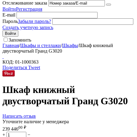
Отслеживание заказа
Войти
Регистрация
E-mail
Пароль
Забыли пароль?
Создать учетную запись
Войти
Запомнить
Главная
/
Шкафы и стеллажи
/
Шкафы
/
Шкаф книжный
двустворчатый Гранд G3020
КОД:
01-1000363
Поделиться
Tweet
Шкаф книжный
двустворчатый Гранд G3020
Написать отзыв
Уточните наличие у менеджера
00
₽
239 446
+
−