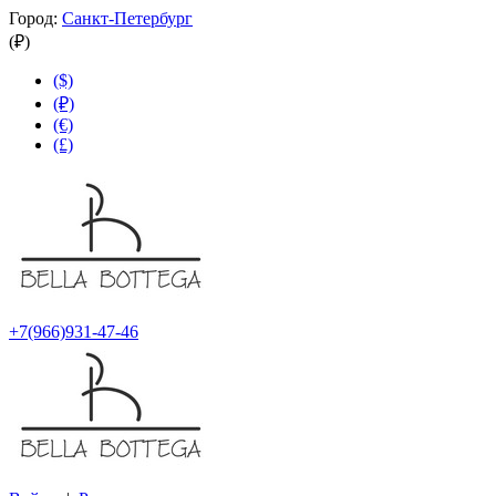
Город:
Санкт-Петербург
(₽)
($)
(₽)
(€)
(£)
+7(966)931-47-46