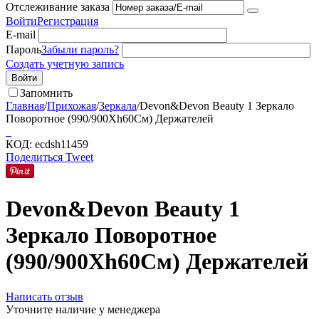
Отслеживание заказа
Войти
Регистрация
E-mail
Пароль
Забыли пароль?
Создать учетную запись
Войти
Запомнить
Главная
/
Прихожая
/
Зеркала
/
Devon&Devon Beauty 1 Зеркало
Поворотное (990/900Хh60См) Держателей
КОД:
ecdsh11459
Поделиться
Tweet
Devon&Devon Beauty 1
Зеркало Поворотное
(990/900Хh60См) Держателей
Написать отзыв
Уточните наличие у менеджера