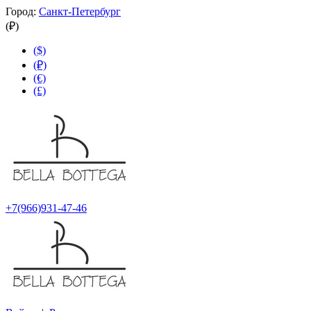
Город:
Санкт-Петербург
(₽)
($)
(₽)
(€)
(£)
+7(966)931-47-46