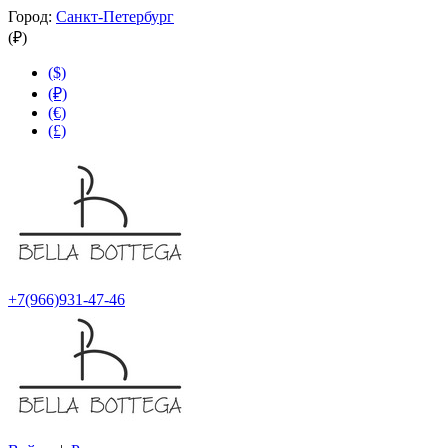
Город:
Санкт-Петербург
(₽)
($)
(₽)
(€)
(£)
+7(966)931-47-46