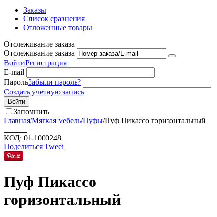
Заказы
Список сравнения
Отложенные товары
Отслеживание заказа
Отслеживание заказа
Войти
Регистрация
E-mail
Пароль
Забыли пароль?
Создать учетную запись
Войти
Запомнить
Главная
/
Мягкая мебель
/
Пуфы
/
Пуф Пикассо горизонтальный
КОД:
01-1000248
Поделиться
Tweet
Пуф Пикассо
горизонтальный