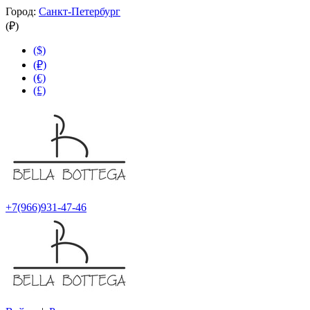
Город:
Санкт-Петербург
(₽)
($)
(₽)
(€)
(£)
+7(966)931-47-46