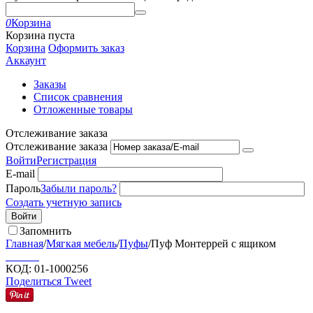
0
Корзина
Корзина пуста
Корзина
Оформить заказ
Аккаунт
Заказы
Список сравнения
Отложенные товары
Отслеживание заказа
Отслеживание заказа
Войти
Регистрация
E-mail
Пароль
Забыли пароль?
Создать учетную запись
Войти
Запомнить
Главная
/
Мягкая мебель
/
Пуфы
/
Пуф Монтеррей с ящиком
КОД:
01-1000256
Поделиться
Tweet