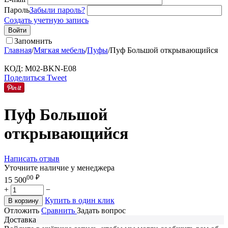
Пароль
Забыли пароль?
Создать учетную запись
Войти
Запомнить
Главная
/
Мягкая мебель
/
Пуфы
/
Пуф Большой открывающийся
КОД:
M02-BKN-E08
Поделиться
Tweet
Пуф Большой
открывающийся
Написать отзыв
Уточните наличие у менеджера
00
₽
15 500
+
−
Купить в один клик
В корзину
Отложить
Сравнить
Задать вопрос
Доставка