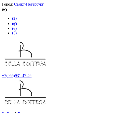
Город:
Санкт-Петербург
(₽)
($)
(₽)
(€)
(£)
+7(966)931-47-46