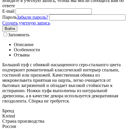
Войдите в учётную запись, чтобы мы могли сообщить вам об
ответе
E-mail
Пароль
Забыли пароль?
Создать учетную запись
Войти
Запомнить
Описание
Особенности
Отзывы
Большой пуф с обивкой насыщенного серо-стального цвета
подчеркнет романтичный классический интерьер спальни,
гостиной или прихожей. Качественная обивка из
микровельвета приятная на ощупь, легко очищается от
бытовых загрязнений и обладает высокой стойкостью к
истиранию. Ножки пуфа выполнены из натуральной
древесины, а в качестве декора используется декоративная
гвоздолента. Сборка не требуется.
Бренд
Kreind
Страна производства
Россия