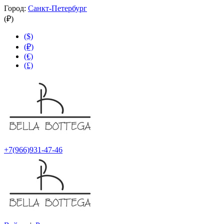
Город:
Санкт-Петербург
(₽)
($)
(₽)
(€)
(£)
+7(966)931-47-46