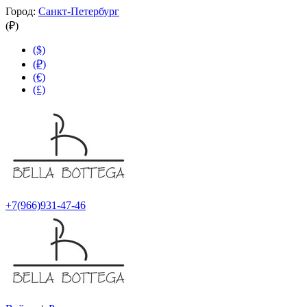
Город:
Санкт-Петербург
(₽)
($)
(₽)
(€)
(£)
+7(966)931-47-46