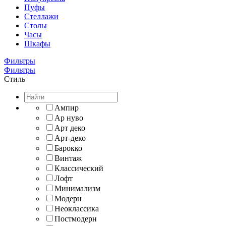
Пуфы
Стеллажи
Столы
Часы
Шкафы
Фильтры
Фильтры
Стиль
Ампир
Ар нуво
Арт деко
Арт-деко
Барокко
Винтаж
Классический
Лофт
Минимализм
Модерн
Неоклассика
Постмодерн