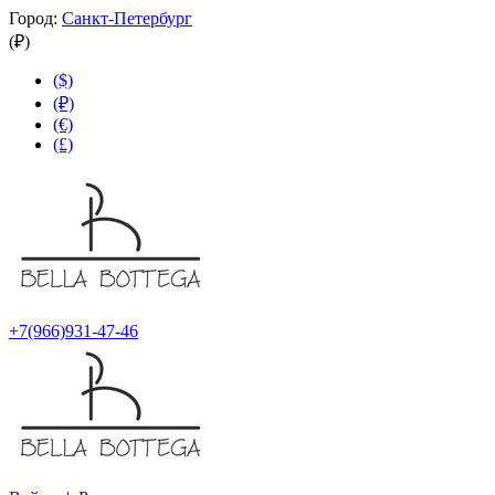
Город:
Санкт-Петербург
(₽)
($)
(₽)
(€)
(£)
+7(966)931-47-46