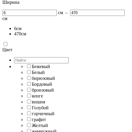
Ширина
см
–
см
6
см
470
см
Цвет
Бежевый
Белый
бирюзовый
Бордовый
бронзовый
венге
вишня
Голубой
горчичный
графит
Желтый
жемчужный