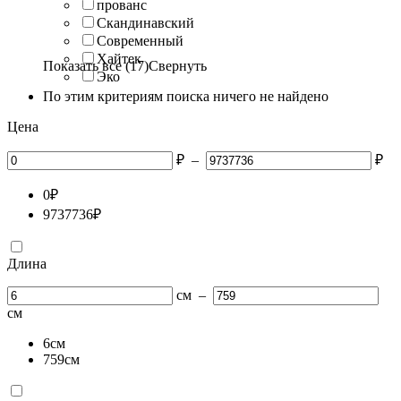
прованс
Скандинавский
Современный
Хайтек
Показать все (17)
Свернуть
Эко
По этим критериям поиска ничего не найдено
Цена
₽
–
₽
0
₽
9737736
₽
Длина
см
–
см
6
см
759
см