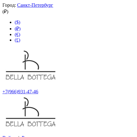
Город:
Санкт-Петербург
(₽)
($)
(₽)
(€)
(£)
+7(966)931-47-46