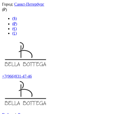
Город:
Санкт-Петербург
(₽)
($)
(₽)
(€)
(£)
+7(966)931-47-46